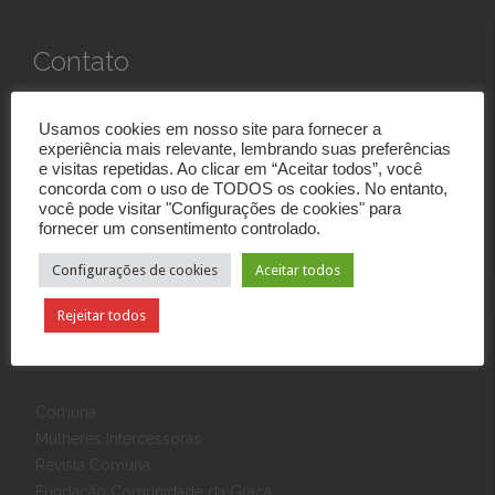
Contato
Rua Eponina, 390
Usamos cookies em nosso site para fornecer a
03426-010 Vila Carrão
experiência mais relevante, lembrando suas preferências
São Paulo, SP
e visitas repetidas. Ao clicar em “Aceitar todos”, você
concorda com o uso de TODOS os cookies. No entanto,
Tel: (11) 2090-1800
você pode visitar "Configurações de cookies" para
secretaria@cgsede.com.br
fornecer um consentimento controlado.
Veja como chegar
→
Configurações de cookies
Aceitar todos
Rejeitar todos
Links
Comuna
Mulheres Intercessoras
Revista Comuna
Fundação Comunidade da Graça