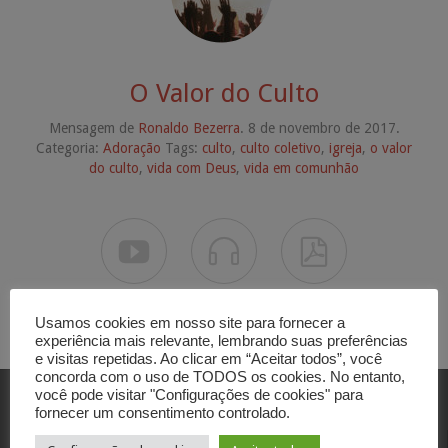
O Valor do Culto
Mensagem de
Ronaldo Bezerra
. 8 de novembro de 2017.
Categoria:
Adoração
Tags:
culto
,
culto coletivo
,
igreja
,
o valor
do culto
,
vida com Deus
,
vida em comunhão



Usamos cookies em nosso site para fornecer a
experiência mais relevante, lembrando suas preferências
e visitas repetidas. Ao clicar em “Aceitar todos”, você
concorda com o uso de TODOS os cookies. No entanto,
você pode visitar "Configurações de cookies" para
fornecer um consentimento controlado.