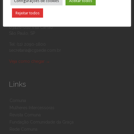
Configurações de cookies
Aceitar todos
Contato
Rejeitar todos
Rua Eponina, 390
03426-010 Vila Carrão
São Paulo, SP
Tel: (11) 2090-1800
secretaria@cgsede.com.br
Veja como chegar
→
Links
Comuna
Mulheres Intercessoras
Revista Comuna
Fundação Comunidade da Graça
Rede Comuna