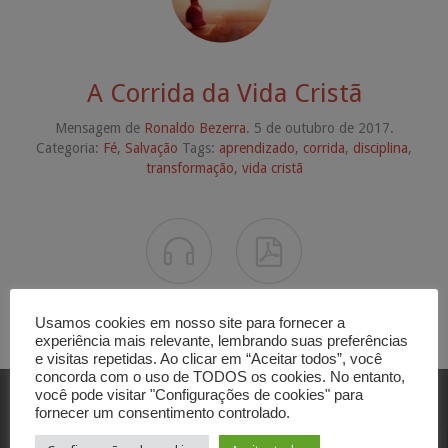
A Corrida da Vida Cristã
Mensagem de
Ronaldo Bezerra
. 5 de outubro de 2017.
Categoria:
Fé
,
Salvação
Tags:
aprendizado
,
corrida
,
disciplina
,
transformação
,
vida cristã


Usamos cookies em nosso site para fornecer a
experiência mais relevante, lembrando suas preferências
e visitas repetidas. Ao clicar em “Aceitar todos”, você
concorda com o uso de TODOS os cookies. No entanto,
você pode visitar "Configurações de cookies" para
fornecer um consentimento controlado.