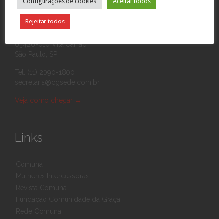
Configurações de cookies
Aceitar todos
Contato
Rejeitar todos
Rua Eponina, 390
03426-010 Vila Carrão
São Paulo, SP
Tel: (11) 2090-1800
secretaria@cgsede.com.br
Veja como chegar
→
Links
Comuna
Mulheres Intercessoras
Revista Comuna
Fundação Comunidade da Graça
Rede Comuna