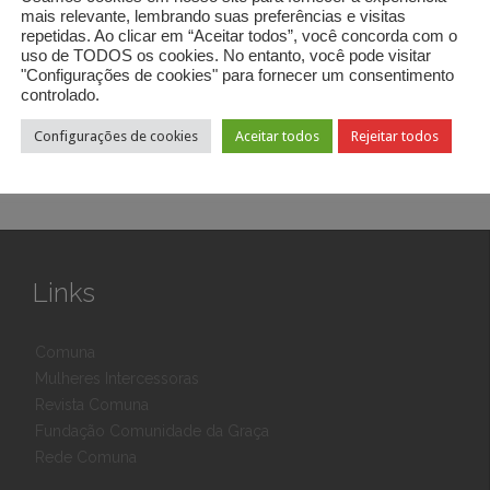
mais relevante, lembrando suas preferências e visitas
repetidas. Ao clicar em “Aceitar todos”, você concorda com o
s, grandes dificuldades
uso de TODOS os cookies. No entanto, você pode visitar
"Configurações de cookies" para fornecer um consentimento
controlado.
 de maio de 2018. Categoria:
Fé
Tags:
compartilhar
,
comunhão
,
dificuldad
Configurações de cookies
Aceitar todos
Rejeitar todos
Links
Comuna
Mulheres Intercessoras
Revista Comuna
Fundação Comunidade da Graça
Rede Comuna