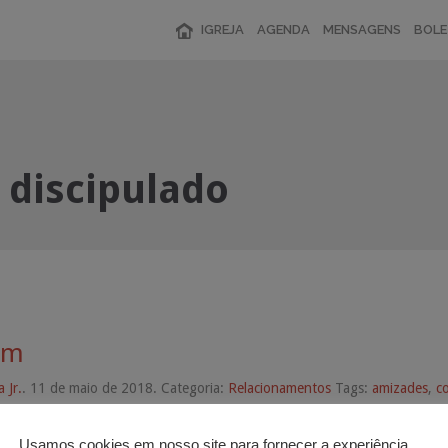
IGREJA
AGENDA
MENSAGENS
BOLE
:
discipulado
am
 Jr.
. 11 de maio de 2018. Categoria:
Relacionamentos
Tags:
amizades
,
c
Usamos cookies em nosso site para fornecer a experiência