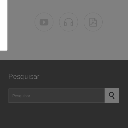



es
,
Pesquisar
Pesquisar por