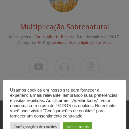
Multiplicação Sobrenatural
Mensagem de
Carlos Alberto Bezerra
. 5 de dezembro de 2017.
Categoria:
Fé
Tags:
dízimos
,
fé
,
multiplicação
,
ofertas



Usamos cookies em nosso site para fornecer a
experiência mais relevante, lembrando suas preferências
e visitas repetidas. Ao clicar em “Aceitar todos”, você
concorda com o uso de TODOS os cookies. No entanto,
você pode visitar "Configurações de cookies" para
fornecer um consentimento controlado.
Contato
Configurações de cookies
Aceitar todos