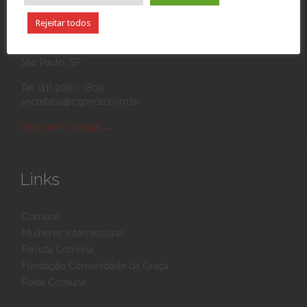
Rejeitar todos
Rua Eponina, 390
03426-010 Vila Carrão
São Paulo, SP
Tel: (11) 2090-1800
secretaria@cgsede.com.br
Veja como chegar
→
Links
Comuna
Mulheres Intercessoras
Revista Comuna
Fundação Comunidade da Graça
Rede Comuna