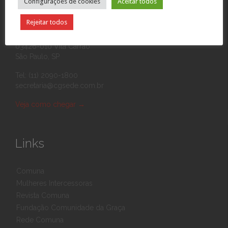
Configurações de cookies
Aceitar todos
Contato
Rejeitar todos
Rua Eponina, 390
03426-010 Vila Carrão
São Paulo, SP
Tel: (11) 2090-1800
secretaria@cgsede.com.br
Veja como chegar
→
Links
Comuna
Mulheres Intercessoras
Revista Comuna
Fundação Comunidade da Graça
Rede Comuna