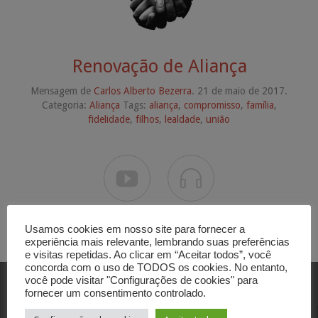
Renovação de Aliança
Mensagem de
Carlos Alberto Bezerra
. 21 de maio de 2017.
Categoria:
Aliança
Tags:
aliança
,
compromisso
,
família
,
fidelidade
,
filhos
,
lealdade
,
união


Usamos cookies em nosso site para fornecer a
experiência mais relevante, lembrando suas preferências
e visitas repetidas. Ao clicar em “Aceitar todos”, você
concorda com o uso de TODOS os cookies. No entanto,
você pode visitar "Configurações de cookies" para
fornecer um consentimento controlado.