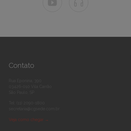


Contato
Rua Eponina, 390
03426-010 Vila Carrão
São Paulo, SP
Tel: (11) 2090-1800
secretaria@cgsede.com.br
Veja como chegar
→