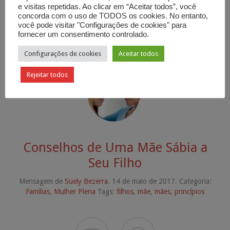
e visitas repetidas. Ao clicar em “Aceitar todos”, você
concorda com o uso de TODOS os cookies. No entanto,
você pode visitar "Configurações de cookies" para
fornecer um consentimento controlado.


Configurações de cookies
Aceitar todos
Rejeitar todos
Conselhos de Uma Mãe Sábia a
Seu Filho
Mensagem de
Suely Bezerra
. 14 de maio de 2017. Categoria:
Famílias
,
Mulher Plena
Tags:
filhos
,
mãe
,
mães
,
princípios