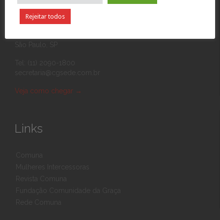
Rejeitar todos
Rua Eponina, 390
03426-010 Vila Carrão
São Paulo, SP
Tel: (11) 2090-1800
secretaria@cgsede.com.br
Veja como chegar
→
Links
Comuna
Mulheres Intercessoras
Revista Comuna
Fundação Comunidade da Graça
Rede Comuna