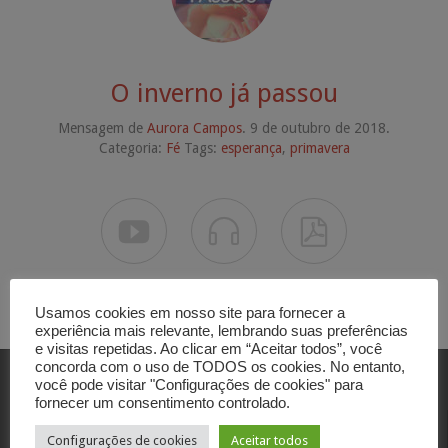
O inverno já passou
Mensagem de
Aurora Campos
. 9 de outubro de 2018.
Categoria:
Fé
Tags:
esperança
,
primavera



Usamos cookies em nosso site para fornecer a
experiência mais relevante, lembrando suas preferências
e visitas repetidas. Ao clicar em “Aceitar todos”, você
concorda com o uso de TODOS os cookies. No entanto,
você pode visitar "Configurações de cookies" para
fornecer um consentimento controlado.
Contato
Configurações de cookies
Aceitar todos