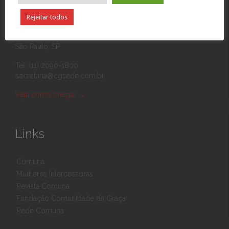
Rejeitar todos
Rua Eponina, 390
03426-010 Vila Carrão
São Paulo, SP
Tel: (11) 2090-1800
secretaria@cgsede.com.br
Veja como chegar
→
Links
Comuna
Mulheres Intercessoras
Revista Comuna
Fundação Comunidade da Graça
Rede Comuna