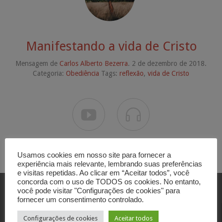
Manifestando a vida de Cristo
Mensagem de
Carlos Alberto Bezerra
. 2 de dezembro de 2018.
Categoria:
Obediência
Tags:
reflexão
,
vida de Cristo


Usamos cookies em nosso site para fornecer a
experiência mais relevante, lembrando suas preferências
e visitas repetidas. Ao clicar em “Aceitar todos”, você
concorda com o uso de TODOS os cookies. No entanto,
você pode visitar "Configurações de cookies" para
fornecer um consentimento controlado.
Contato
Configurações de cookies
Aceitar todos