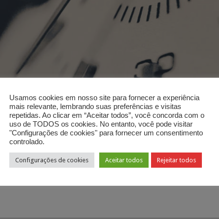
Usamos cookies em nosso site para fornecer a experiência



mais relevante, lembrando suas preferências e visitas
repetidas. Ao clicar em “Aceitar todos”, você concorda com o
uso de TODOS os cookies. No entanto, você pode visitar
"Configurações de cookies" para fornecer um consentimento
controlado.
u sofrimento irá acabar? Jesus disse que neste mundo teremos aflições
Configurações de cookies
Aceitar todos
Rejeitar todos
uça essa mensagem e seja abençoado!