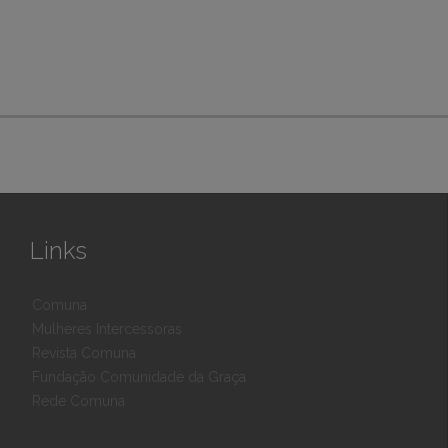
Links
Comuna
Mulheres Intercessoras
Revista Comuna
Fundação Comunidade da Graça
Rede Comuna