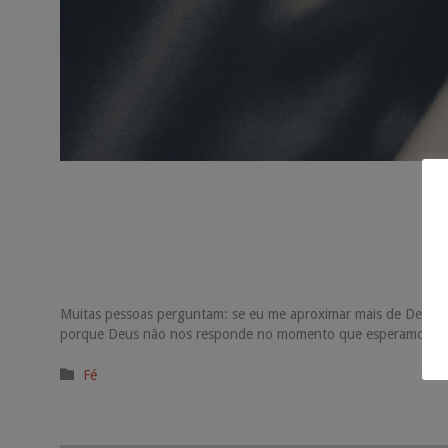
Muitas pessoas perguntam: se eu me aproximar mais de Deus me
porque Deus não nos responde no momento que esperamos? O
Categoria

Fé