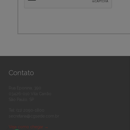
Contato
Rua Eponina, 390
03426-010 Vila Carrão
São Paulo, SP
Tel: (11) 2090-1800
secretaria@cgsede.com.br
Veja como chegar
→