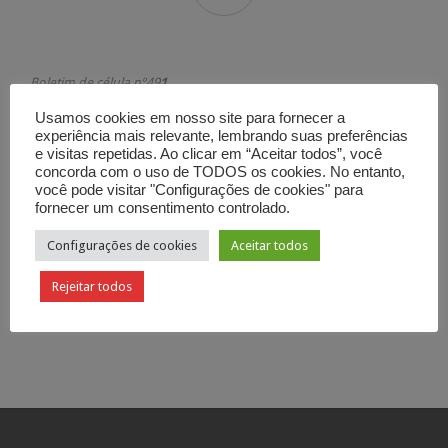
Boletim de célula nº49
1
O que podemos fazer hoje?
Usamos cookies em nosso site para fornecer a
Baseado no livro “O Deus esquecido” – Gl. 5.16 e 25 – Parte 6/7
experiência mais relevante, lembrando suas preferências
e visitas repetidas. Ao clicar em “Aceitar todos”, você
Categoria

Boletim de Célula
concorda com o uso de TODOS os cookies. No entanto,
você pode visitar "Configurações de cookies" para
fornecer um consentimento controlado.
Configurações de cookies
Aceitar todos
Rejeitar todos
Curtir
Tweetar

