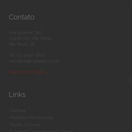
Contato
Rua Eponina, 390
03426-010 Vila Carrão
São Paulo, SP
Tel: (11) 2090-1800
secretaria@cgsede.com.br
Veja como chegar
→
Links
Comuna
Mulheres Intercessoras
Revista Comuna
Fundação Comunidade da Graça