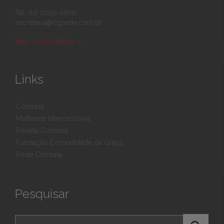
Tel: (11) 2090-1800
secretaria@cgsede.com.br
Veja como chegar
→
Links
Comuna
Mulheres Intercessoras
Revista Comuna
Fundação Comunidade da Graça
Rede Comuna
Pesquisar
Pesquisar por