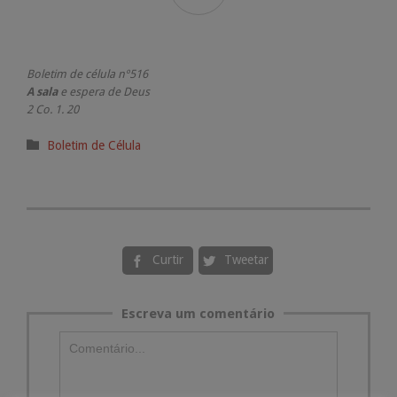
Boletim de célula nº516
A sala
e espera de Deus
2 Co. 1. 20
Categoria

Boletim de Célula
Curtir
Tweetar


Escreva um comentário