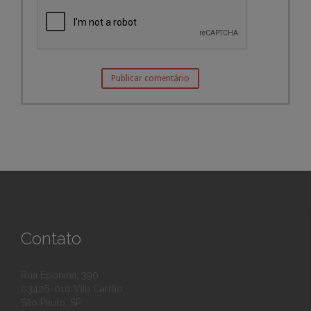
Contato
Rua Eponina, 390
03426-010 Vila Carrão
São Paulo, SP