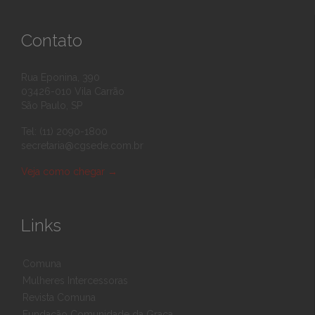
Contato
Rua Eponina, 390
03426-010 Vila Carrão
São Paulo, SP
Tel: (11) 2090-1800
secretaria@cgsede.com.br
Veja como chegar
→
Links
Comuna
Mulheres Intercessoras
Revista Comuna
Fundação Comunidade da Graça