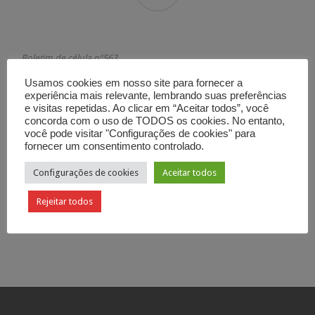
Boletim de célula nº563
Felicidade segundo Deus
Usamos cookies em nosso site para fornecer a
Mateus 5:9-12
experiência mais relevante, lembrando suas preferências
e visitas repetidas. Ao clicar em “Aceitar todos”, você
Categoria

Boletim de Célula
concorda com o uso de TODOS os cookies. No entanto,
você pode visitar "Configurações de cookies" para
fornecer um consentimento controlado.
Configurações de cookies
Aceitar todos
Rejeitar todos
Curtir
Tweetar

