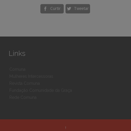
Curtir
Tweetar


Links
Comuna
Mulheres Intercessoras
Revista Comuna
Fundação Comunidade da Graça
Rede Comuna
↑