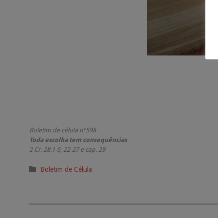
Boletim de célula nº598
Toda escolha tem consequências
2 Cr. 28.1-5; 22-27 e cap. 29
Categoria

Boletim de Célula