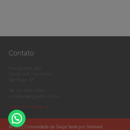
Contato
Rua Eponina, 390
03426-010 Vila Carrão
São Paulo, SP
Tel: (11) 2090-1800
secretaria@cgsede.com.br
Veja como chegar
→
© 2023
Comunidade da Graça Sede
por
Dinbrasil