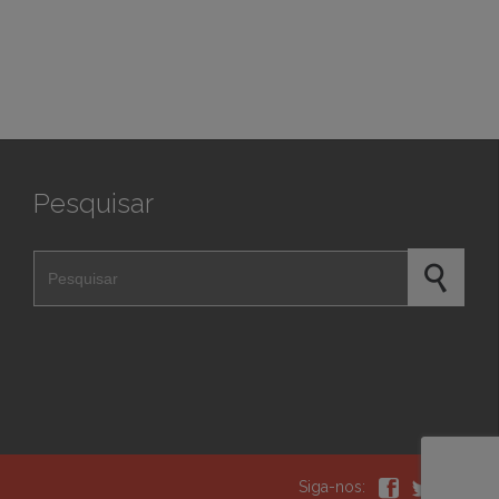
Pesquisar
Pesquisar por



Siga-nos: