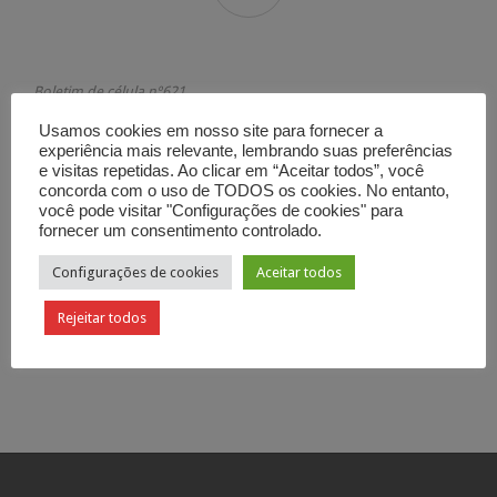
Boletim de célula nº621
Fiel até o fim – Pérgamo
Usamos cookies em nosso site para fornecer a
Apocalipse 2.12-17
experiência mais relevante, lembrando suas preferências
e visitas repetidas. Ao clicar em “Aceitar todos”, você
Categoria

Boletim de Célula
concorda com o uso de TODOS os cookies. No entanto,
você pode visitar "Configurações de cookies" para
fornecer um consentimento controlado.
Configurações de cookies
Aceitar todos
Rejeitar todos
Curtir
Tweetar

