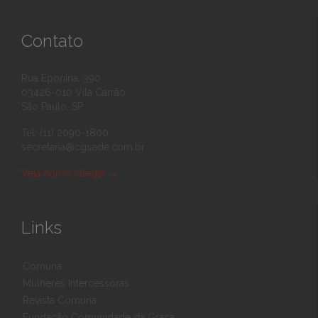
Contato
Rua Eponina, 390
03426-010 Vila Carrão
São Paulo, SP
Tel: (11) 2090-1800
secretaria@cgsede.com.br
Veja como chegar
→
Links
Comuna
Mulheres Intercessoras
Revista Comuna
Fundação Comunidade da Graça