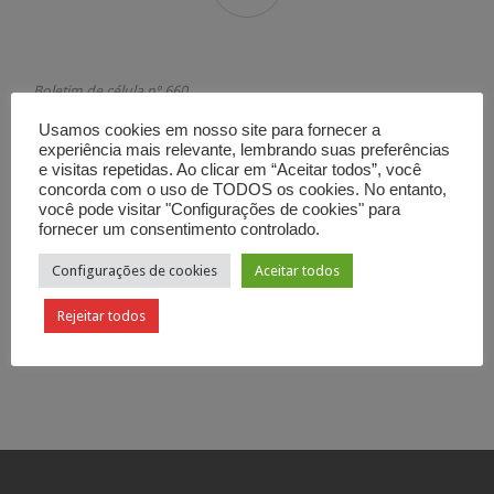
Boletim de célula nº 660
Socorro na angústia
Usamos cookies em nosso site para fornecer a
João 4. 4-26
experiência mais relevante, lembrando suas preferências
e visitas repetidas. Ao clicar em “Aceitar todos”, você
Categoria

Boletim de Célula
concorda com o uso de TODOS os cookies. No entanto,
você pode visitar "Configurações de cookies" para
fornecer um consentimento controlado.
Configurações de cookies
Aceitar todos
Rejeitar todos
Curtir
Tweetar

