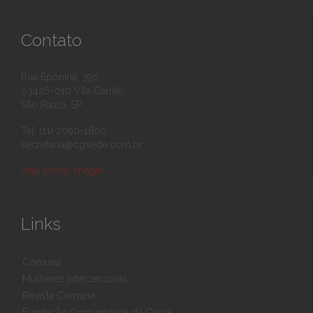
Contato
Rua Eponina, 390
03426-010 Vila Carrão
São Paulo, SP
Tel: (11) 2090-1800
secretaria@cgsede.com.br
Veja como chegar
→
Links
Comuna
Mulheres Intercessoras
Revista Comuna
Fundação Comunidade da Graça