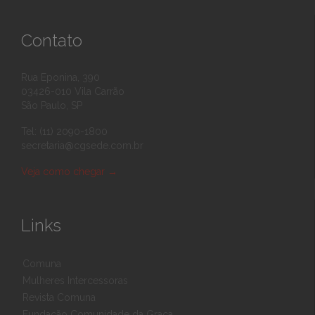
Contato
Rua Eponina, 390
03426-010 Vila Carrão
São Paulo, SP
Tel: (11) 2090-1800
secretaria@cgsede.com.br
Veja como chegar
→
Links
Comuna
Mulheres Intercessoras
Revista Comuna
Fundação Comunidade da Graça