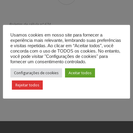
Boletim de célula nº 674
A lei da liberdade
Usamos cookies em nosso site para fornecer a
Tiago 2. 10-13
experiência mais relevante, lembrando suas preferências
e visitas repetidas. Ao clicar em “Aceitar todos”, você
Categoria

Boletim de Célula
concorda com o uso de TODOS os cookies. No entanto,
você pode visitar "Configurações de cookies" para
fornecer um consentimento controlado.
Configurações de cookies
Aceitar todos
Rejeitar todos
Curtir
Tweetar

