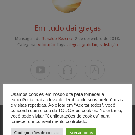
Em tudo dai graças
Mensagem de
Ronaldo Bezerra
. 2 de dezembro de 2018.
Categoria:
Adoração
Tags:
alegria
,
gratidão
,
satisfação



Usamos cookies em nosso site para fornecer a
experiência mais relevante, lembrando suas preferências
e visitas repetidas. Ao clicar em “Aceitar todos”, você
concorda com o uso de TODOS os cookies. No entanto,
você pode visitar "Configurações de cookies" para
fornecer um consentimento controlado.
Contato
Configurações de cookies
Aceitar todos