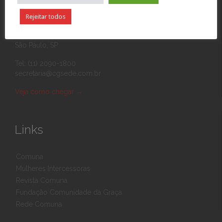
Rejeitar todos
Rua Eponina, 390
03426-010 Vila Carrão
São Paulo, SP
Tel: (11) 2090-1800
secretaria@cgsede.com.br
Veja como chegar
→
Links
Comuna
Mulheres Intercessoras
Revista Comuna
Fundação Comunidade da Graça
Rede Comuna