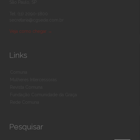
São Paulo, SP
Tel: (11) 2090-1800
secretaria@cgsede.com.br
Veja como chegar
→
Links
Comuna
Mulheres Intercessoras
Revista Comuna
Fundação Comunidade da Graça
Rede Comuna
Pesquisar