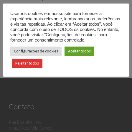
Mensagem de
Ronaldo Bezerra
. 18 de junho de 2018.
Categoria:
Adoração
,
Fé
,
Liderança
,
Reino de Deus
Tags:
busca
Usamos cookies em nosso site para fornecer a
por felicidade
,
desejos
,
fé
,
felicidade
,
satisfação
experiência mais relevante, lembrando suas preferências
e visitas repetidas. Ao clicar em “Aceitar todos”, você
concorda com o uso de TODOS os cookies. No entanto,
você pode visitar "Configurações de cookies" para
fornecer um consentimento controlado.



Configurações de cookies
Aceitar todos
Rejeitar todos
Contato
Rua Eponina, 390
03426-010 Vila Carrão