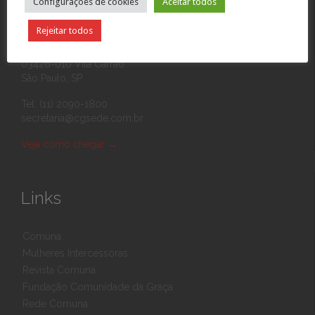
Configurações de cookies
Aceitar todos
Contato
Rejeitar todos
Rua Eponina, 390
03426-010 Vila Carrão
São Paulo, SP
Tel: (11) 2090-1800
secretaria@cgsede.com.br
Veja como chegar
→
Links
Comuna
Mulheres Intercessoras
Revista Comuna
Fundação Comunidade da Graça
Rede Comuna