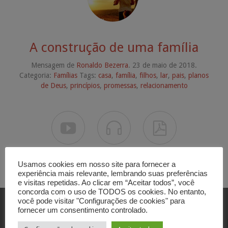
A construção de uma família
Mensagem de
Ronaldo Bezerra
. 23 de maio de 2018.
Categoria:
Famílias
Tags:
casa
,
família
,
filhos
,
lar
,
pais
,
planos
de Deus
,
princípios
,
promessas
,
relacionamento



Usamos cookies em nosso site para fornecer a
experiência mais relevante, lembrando suas preferências
e visitas repetidas. Ao clicar em “Aceitar todos”, você
concorda com o uso de TODOS os cookies. No entanto,
você pode visitar "Configurações de cookies" para
fornecer um consentimento controlado.