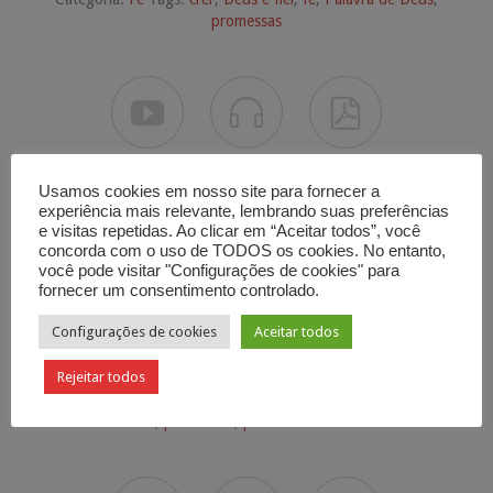
promessas



Usamos cookies em nosso site para fornecer a
experiência mais relevante, lembrando suas preferências
e visitas repetidas. Ao clicar em “Aceitar todos”, você
concorda com o uso de TODOS os cookies. No entanto,
você pode visitar "Configurações de cookies" para
fornecer um consentimento controlado.
Não Tenha Medo!
Configurações de cookies
Aceitar todos
Rejeitar todos
Mensagem de
Ronaldo Bezerra
. 5 de janeiro de 2018.
Categoria:
Fé
Tags:
confiança
,
Deus
,
fé
,
futuro
,
Palavra de
Deus
,
promessas
,
promessas de Deus