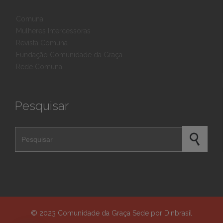
Comuna
Mulheres Intercessoras
Revista Comuna
Fundação Comunidade da Graça
Rede Comuna
Pesquisar
Pesquisar por
© 2023
Comunidade da Graça Sede
por
Dinbrasil