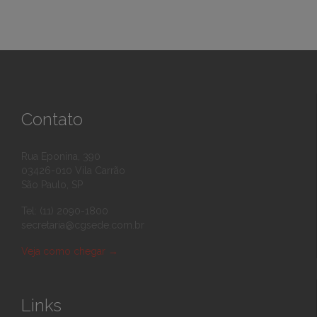
Contato
Rua Eponina, 390
03426-010 Vila Carrão
São Paulo, SP
Tel: (11) 2090-1800
secretaria@cgsede.com.br
Veja como chegar
→
Links