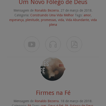
Um Novo Fôlego de Deus
Mensagem de
Ronaldo Bezerra
. 27 de março de 2018.
Categoria:
Construindo Uma Vida Melhor
Tags:
amor
,
esperança
,
plenitude
,
promessas
,
vida
,
Vida Abundante
,
vida
plena



Firmes na Fé
Mensagem de
Ronaldo Bezerra
. 18 de março de 2018.
Categoria:
Fé
Tags:
crer
,
Deus é fiel
,
fé
,
Palavra de Deus
,