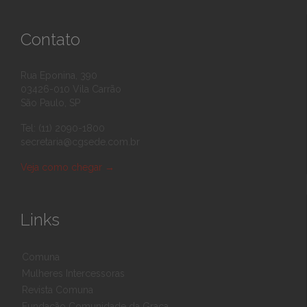
Contato
Rua Eponina, 390
03426-010 Vila Carrão
São Paulo, SP
Tel: (11) 2090-1800
secretaria@cgsede.com.br
Veja como chegar
→
Links
Comuna
Mulheres Intercessoras
Revista Comuna
Fundação Comunidade da Graça