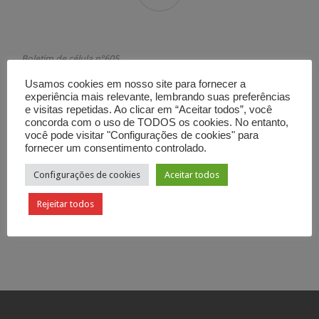
Boletim de célula nº605
Uma vida derramada a Deus
Usamos cookies em nosso site para fornecer a
1 Crônicas 11.15-19
experiência mais relevante, lembrando suas preferências
e visitas repetidas. Ao clicar em “Aceitar todos”, você
Categoria

Boletim de Célula
concorda com o uso de TODOS os cookies. No entanto,
você pode visitar "Configurações de cookies" para
fornecer um consentimento controlado.
Configurações de cookies
Aceitar todos
Rejeitar todos
Curtir
Tweetar

