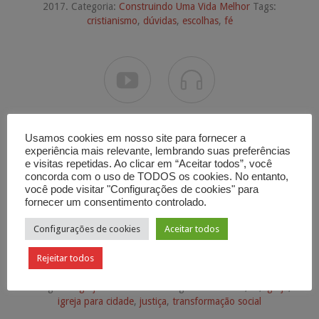
2017. Categoria:
Construindo Uma Vida Melhor
Tags:
cristianismo
,
dúvidas
,
escolhas
,
fé


Usamos cookies em nosso site para fornecer a
experiência mais relevante, lembrando suas preferências
e visitas repetidas. Ao clicar em “Aceitar todos”, você
concorda com o uso de TODOS os cookies. No entanto,
você pode visitar "Configurações de cookies" para
fornecer um consentimento controlado.
Fé, Justiça e Transformação
Configurações de cookies
Aceitar todos
Social
Rejeitar todos
Mensagem de
Carlos Alberto Bezerra Jr.
. 2 de julho de 2017.
Categoria:
Igreja Para A Cidade
Tags:
cristianismo
,
fé
,
igreja
,
igreja para cidade
,
justiça
,
transformação social