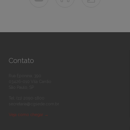
Contato
Rua Eponina, 390
03426-010 Vila Carrão
São Paulo, SP
Tel: (11) 2090-1800
secretaria@cgsede.com.br
Veja como chegar
→