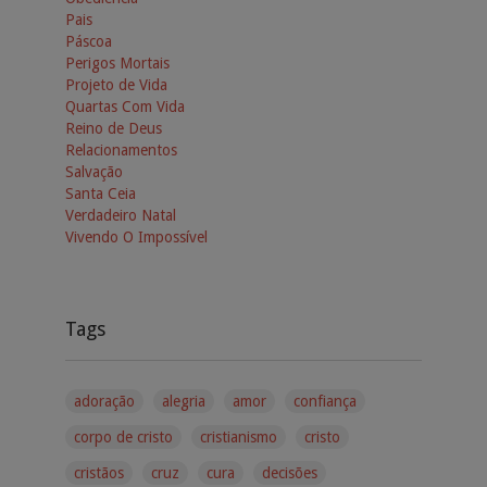
Pais
Páscoa
Perigos Mortais
Projeto de Vida
Quartas Com Vida
Reino de Deus
Relacionamentos
Salvação
Santa Ceia
Verdadeiro Natal
Vivendo O Impossível
Tags
adoração
alegria
amor
confiança
corpo de cristo
cristianismo
cristo
cristãos
cruz
cura
decisões