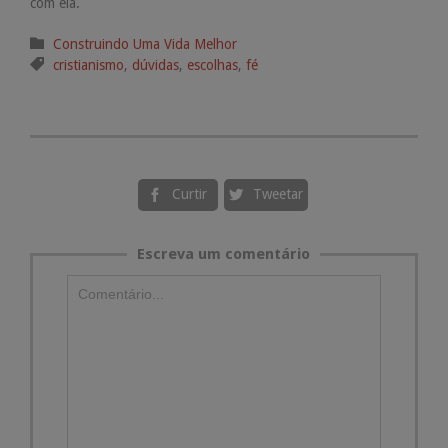
com ela.
Categoria

Construindo Uma Vida Melhor
Tags

cristianismo
,
dúvidas
,
escolhas
,
fé
Curtir
Tweetar


Escreva um comentário