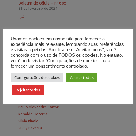
Boletim de célula – nº 685
21 de fevereiro de 2024

Usamos cookies em nosso site para fornecer a
experiência mais relevante, lembrando suas preferências
Autores
e visitas repetidas. Ao clicar em “Aceitar todos”, você
concorda com o uso de TODOS os cookies. No entanto,
você pode visitar "Configurações de cookies" para
Adhemar de Campos
fornecer um consentimento controlado.
Alessandra Bezerra
Configurações de cookies
Aceitar todos
Aurora Campos
Carlos Alberto Bezerra
Rejeitar todos
Carlos Alberto Bezerra Jr.
Osmar Misael Dias
Paulo Alexandre Sartori
Ronaldo Bezerra
Silvia Rinaldi
Suely Bezerra