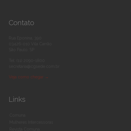
Contato
Rua Eponina, 390
03426-010 Vila Carrão
São Paulo, SP
Tel: (11) 2090-1800
secretaria@cgsede.com.br
Veja como chegar
→
Links
Comuna
Mulheres Intercessoras
Revista Comuna