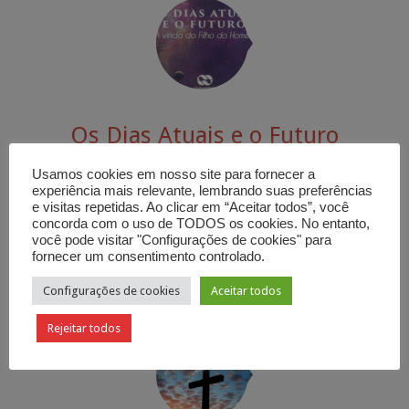
Os Dias Atuais e o Futuro
Mensagem de
Carlos Alberto Bezerra
. 20 de setembro de
Usamos cookies em nosso site para fornecer a
2017. Categoria:
Salvação
Tags:
arrebatamento
,
fé
,
salvação
,
experiência mais relevante, lembrando suas preferências
santidade
,
sinais
,
volta de cristo
e visitas repetidas. Ao clicar em “Aceitar todos”, você
concorda com o uso de TODOS os cookies. No entanto,
você pode visitar "Configurações de cookies" para
fornecer um consentimento controlado.



Configurações de cookies
Aceitar todos
Rejeitar todos