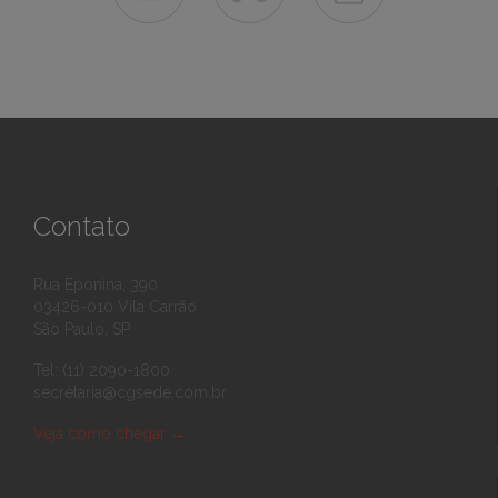
Contato
Rua Eponina, 390
03426-010 Vila Carrão
São Paulo, SP
Tel: (11) 2090-1800
secretaria@cgsede.com.br
Veja como chegar
→