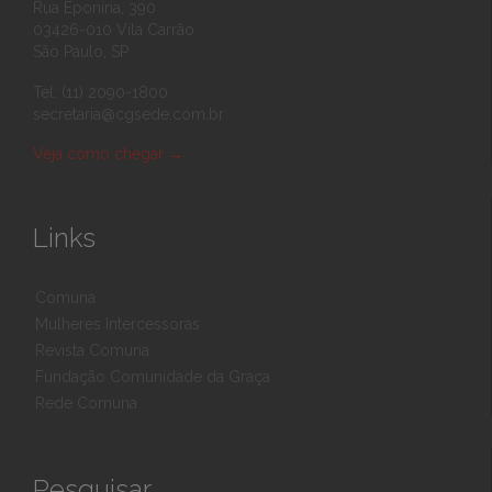
Rua Eponina, 390
03426-010 Vila Carrão
São Paulo, SP
Tel: (11) 2090-1800
secretaria@cgsede.com.br
Veja como chegar
→
Links
Comuna
Mulheres Intercessoras
Revista Comuna
Fundação Comunidade da Graça
Rede Comuna
Pesquisar