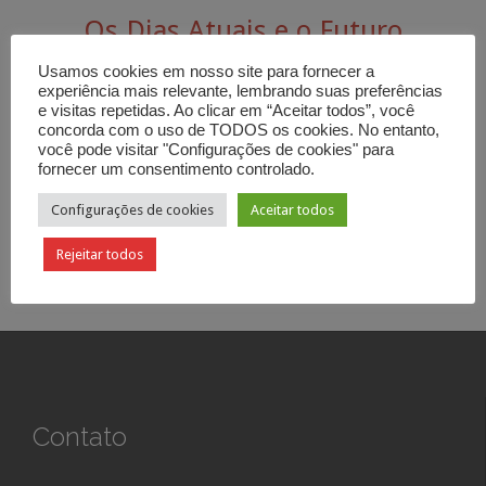
Os Dias Atuais e o Futuro
Mensagem de
Carlos Alberto Bezerra
. 20 de setembro de
Usamos cookies em nosso site para fornecer a
2017. Categoria:
Salvação
Tags:
arrebatamento
,
fé
,
salvação
,
experiência mais relevante, lembrando suas preferências
e visitas repetidas. Ao clicar em “Aceitar todos”, você
santidade
,
sinais
,
volta de cristo
concorda com o uso de TODOS os cookies. No entanto,
você pode visitar "Configurações de cookies" para
fornecer um consentimento controlado.



Configurações de cookies
Aceitar todos
Rejeitar todos
Contato