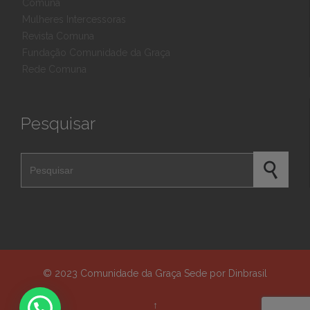
Comuna
Mulheres Intercessoras
Revista Comuna
Fundação Comunidade da Graça
Rede Comuna
Pesquisar
Pesquisar por
© 2023
Comunidade da Graça Sede
por
Dinbrasil
↑