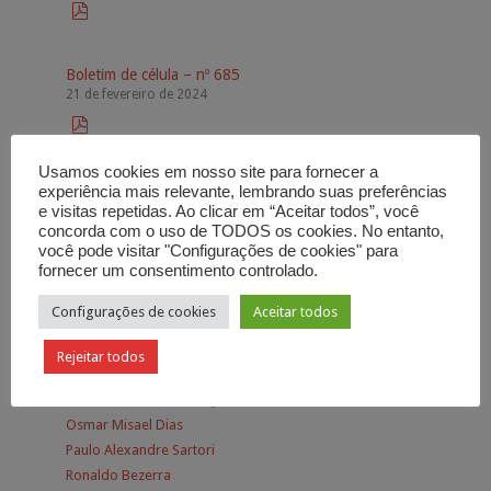

Boletim de célula – nº 685
21 de fevereiro de 2024

Usamos cookies em nosso site para fornecer a
experiência mais relevante, lembrando suas preferências
e visitas repetidas. Ao clicar em “Aceitar todos”, você
concorda com o uso de TODOS os cookies. No entanto,
Autores
você pode visitar "Configurações de cookies" para
fornecer um consentimento controlado.
Adhemar de Campos
Configurações de cookies
Aceitar todos
Alessandra Bezerra
Aurora Campos
Rejeitar todos
Carlos Alberto Bezerra
Carlos Alberto Bezerra Jr.
Osmar Misael Dias
Paulo Alexandre Sartori
Ronaldo Bezerra