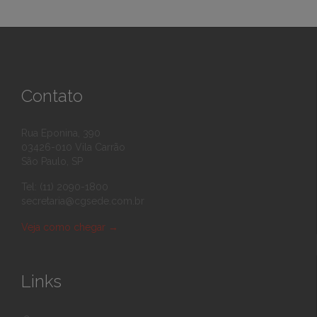
Contato
Rua Eponina, 390
03426-010 Vila Carrão
São Paulo, SP
Tel: (11) 2090-1800
secretaria@cgsede.com.br
Veja como chegar
→
Links