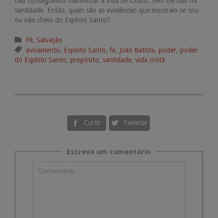
não conseguimos manifestar a vida de Cristo. Sem Ele não há
santidade. Então, quais são as evidências que mostram se sou
ou não cheio do Espírito Santo?
Categoria

Fé
,
Salvação
Tags

avivamento
,
Espírito Santo
,
fé
,
João Batista
,
poder
,
poder
do Espírito Santo
,
propósito
,
santidade
,
vida cristã
Curtir
Tweetar


Escreva um comentário