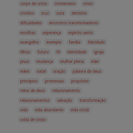
corpo de cristo
cristianismo
cristo
cristãos
cruz
cura
decisões
dificuldades
encontros transformadores
escolhas
esperança
espírito santo
evangelho
exemplo
família
felicidade
filhos
futuro
fé
identidade
igreja
jesus
mudança
mulher plena
mãe
mães
natal
oração
palavra de deus
princípios
promessas
propósito
reino de deus
relacionamento
relacionamentos
salvação
transformação
vida
vida abundante
vida cristã
volta de cristo