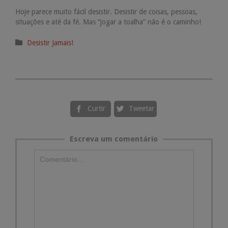
Hoje parece muito fácil desistir. Desistir de coisas, pessoas,
situações e até da fé. Mas “jogar a toalha” não é o caminho!
Categoria

Desistir Jamais!
Curtir
Tweetar


Escreva um comentário