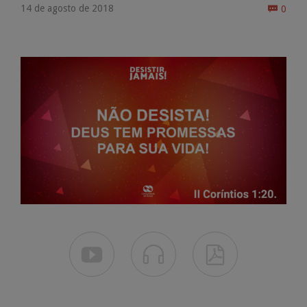
Come
14 de agosto de 2018
0



