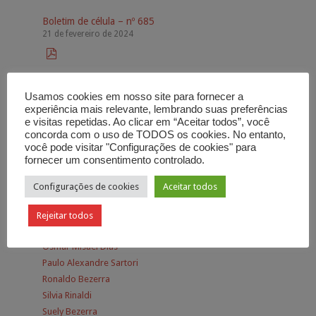
Boletim de célula – nº 685
21 de fevereiro de 2024

Usamos cookies em nosso site para fornecer a
experiência mais relevante, lembrando suas preferências
e visitas repetidas. Ao clicar em “Aceitar todos”, você
Autores
concorda com o uso de TODOS os cookies. No entanto,
você pode visitar "Configurações de cookies" para
fornecer um consentimento controlado.
Adhemar de Campos
Alessandra Bezerra
Configurações de cookies
Aceitar todos
Aurora Campos
Carlos Alberto Bezerra
Rejeitar todos
Carlos Alberto Bezerra Jr.
Osmar Misael Dias
Paulo Alexandre Sartori
Ronaldo Bezerra
Silvia Rinaldi
Suely Bezerra