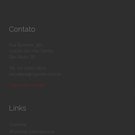
Contato
Rua Eponina, 390
03426-010 Vila Carrão
São Paulo, SP
Tel: (11) 2090-1800
secretaria@cgsede.com.br
Veja como chegar
→
Links
Comuna
Mulheres Intercessoras