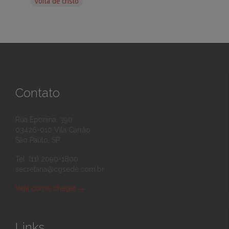
volta de cristo
Contato
Rua Eponina, 390
03426-010 Vila Carrão
São Paulo, SP
Tel: (11) 2090-1800
secretaria@cgsede.com.br
Veja como chegar
→
Links