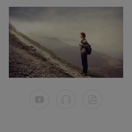


