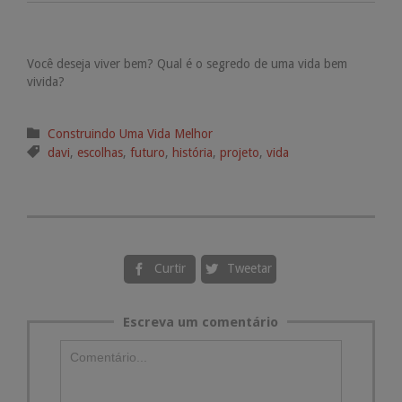
Você deseja viver bem? Qual é o segredo de uma vida bem
vivida?
Categoria

Construindo Uma Vida Melhor
Tags

davi
,
escolhas
,
futuro
,
história
,
projeto
,
vida
Curtir
Tweetar


Escreva um comentário