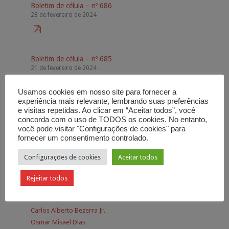
Boletim de célula – nº 686
28 de fevereiro de 2024

Boletim de célula – nº 685
21 de fevereiro de 2024

Usamos cookies em nosso site para fornecer a
experiência mais relevante, lembrando suas preferências
e visitas repetidas. Ao clicar em “Aceitar todos”, você
concorda com o uso de TODOS os cookies. No entanto,
você pode visitar "Configurações de cookies" para
Autores
fornecer um consentimento controlado.
Configurações de cookies
Aceitar todos
Adhemar de Campos
Alessandra Bezerra
Rejeitar todos
Aurora Campos
Carlos Alberto Bezerra
Carlos Alberto Bezerra Jr.
Osmar Misael Dias