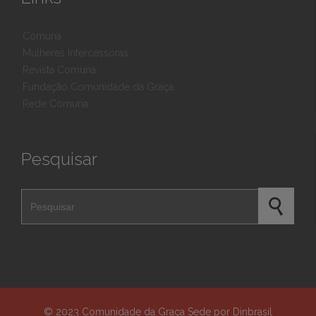
Comuna
Mulheres Intercessoras
Revista Comuna
Fundação Comunidade da Graça
Rede Comuna
Pesquisar
Pesquisar por
© 2023
Comunidade da Graça Sede
por
Dinbrasil